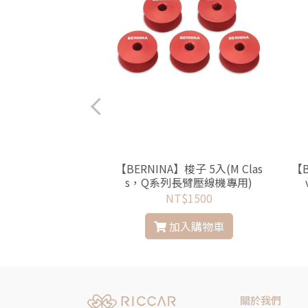
】44C 波紋壓線壓布
【BERNINA】梭子 5入(M Clas
【B
ork專用壓布腳
s，Q系列長臂壓線機專用)
$1500
NT$1500
入購物車
加入購物車
關於我們