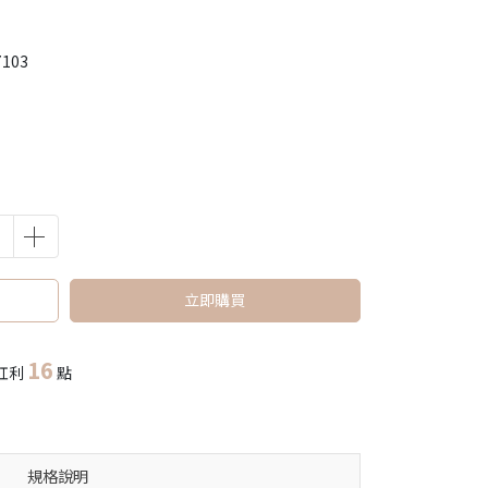
7103
立即購買
16
紅利
點
規格說明