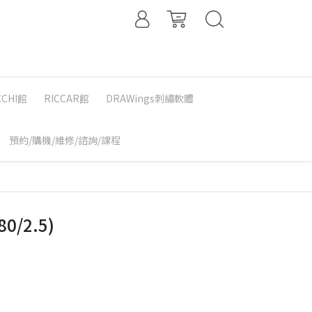
CCHI館
RICCAR館
DRAWings刺繡軟體
預約/購機/維修/諮詢/課程
0/2.5)