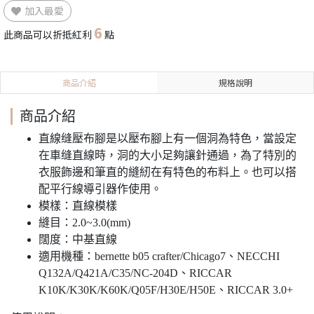
加入最愛
6
此商品可以折抵紅利
點
商品介紹
規格說明
商品介紹
直線缝壓布腳是以壓布腳上有一個洞為特色，當設定
在車缝直線時，洞的大小足夠讓針通過，為了特別的
衣服飾邊和筆直的縫紉在有特色的布料上。也可以搭
配平行線導引器作使用。
模樣：直線模樣
縫目：2.0~3.0(mm)
闊度：中基直線
適用機種：bernette b05 crafter/Chicago7、NECCHI
Q132A/Q421A/C35/NC-204D、RICCAR
K10K/K30K/K60K/Q05F/H30E/H50E、RICCAR 3.0+