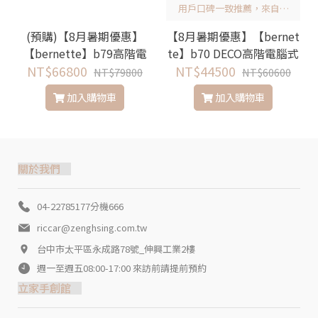
用戶口碑一致推薦，來自瑞
士智能設計的刺繡機
(預購)【8月暑期優惠】
【8月暑期優惠】【bernet
【bernette】b79高階電
te】b70 DECO高階電腦式
腦刺繡縫紉機(加贈cutwor
NT$66800
NT$44500
刺繡機(加贈小磁吸框)
NT$79800
NT$60600
k tool裁切針組與小磁吸
加入購物車
加入購物車
框)
關於我們
04-22785177分機666
riccar@zenghsing.com.tw
台中市太平區永成路78號_伸興工業2樓
週一至週五08:00-17:00 來訪前請提前預約
立家手創館